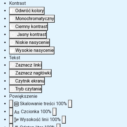
Kontrast
Odwróć kolory
Monochromatyczny
Ciemny kontrast
Jasny kontrast
Niskie nasycenie
Wysokie nasycenie
Tekst
Zaznacz linki
Zaznacz nagłówki
Czytnik ekranu
Tryb czytania
Powiększenie
Skalowanie treści
100
%
Czcionka
100
%
Aa
Wysokość linii
100
%