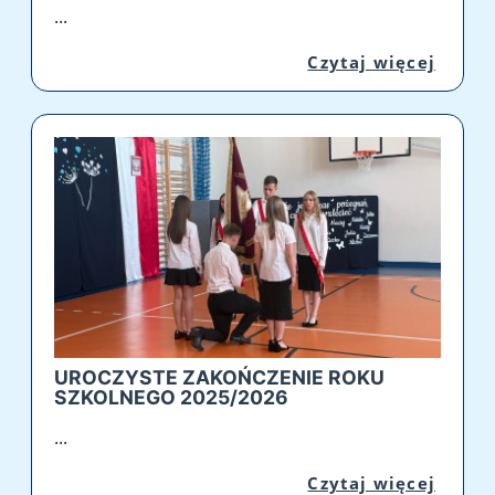
...
Przej
Czytaj więcej
UROCZYSTE ZAKOŃCZENIE ROKU
SZKOLNEGO 2025/2026
...
Przej
Czytaj więcej