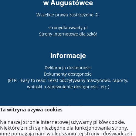
w Augustówce
Wszelkie prawa zastrzeżone ©.
stronydlaoswaity.pl
otwiera się w nowy
Strony internetowe dla szkół
Informacje
Deklaracja dostepności
Dokumenty dostępności
(ETR - Easy to read, Tekst odczytywany maszynowo, raporty,
wnioski o zapewnienie dostępności, etc.)
Lokalizacja
Ta witryna używa cookies
ul. Kolejowa 2
Na naszej stronie internetowej używamy plików cookie.
08-445 Osieck
Niektóre z nich są niezbędne dla funkcjonowania strony,
inne pomagają nam w ulepszaniu tej strony i doświadczeń