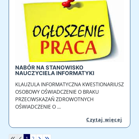
NABÓR NA STANOWISKO
NAUCZYCIELA INFORMATYKI
KLAUZULA INFORMATYCZNA KWESTIONARIUSZ
OSOBOWY OŚWIADCZENIE O BRAKU
PRZECIWSKAZAŃ ZDROWOTNYCH
OŚWIADCZENIE O ...
Przej
Czytaj więcej
1
2