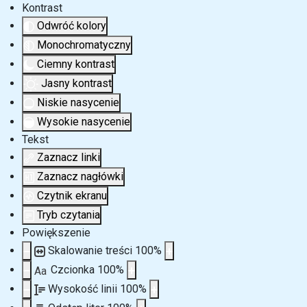
Kontrast
Odwróć kolory
Monochromatyczny
Ciemny kontrast
Jasny kontrast
Niskie nasycenie
Wysokie nasycenie
Tekst
Zaznacz linki
Zaznacz nagłówki
Czytnik ekranu
Tryb czytania
Powiększenie
Skalowanie treści
100
%
Czcionka
100
%
Aa
Wysokość linii
100
%