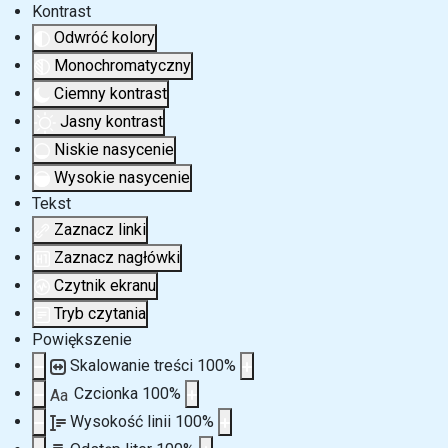
Kontrast
Odwróć kolory
Monochromatyczny
Ciemny kontrast
Jasny kontrast
Niskie nasycenie
Wysokie nasycenie
Tekst
Zaznacz linki
Zaznacz nagłówki
Czytnik ekranu
Tryb czytania
Powiększenie
Skalowanie treści
100
%
Czcionka
100
%
Aa
Wysokość linii
100
%