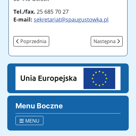
Tel./fax.
25 685 70 27
E-mail:
sekretariat@spaugustowka.pl
Poprzednia strona: O szkole
Następna strona: 
Poprzednia
Następna
Menu Boczne
MENU