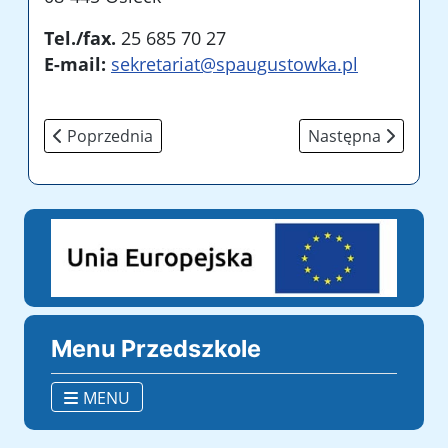
Tel./fax.
25 685 70 27
E-mail:
sekretariat@spaugustowka.pl
Poprzednia strona: O szkole
Następna strona: 
Poprzednia
Następna
Menu Przedszkole
MENU