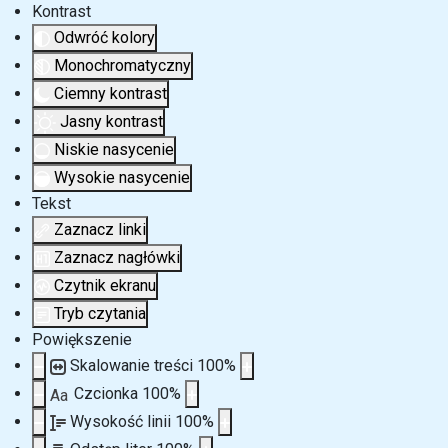
Kontrast
Odwróć kolory
Monochromatyczny
Ciemny kontrast
Jasny kontrast
Niskie nasycenie
Wysokie nasycenie
Tekst
Zaznacz linki
Zaznacz nagłówki
Czytnik ekranu
Tryb czytania
Powiększenie
Skalowanie treści
100
%
Czcionka
100
%
Aa
Wysokość linii
100
%