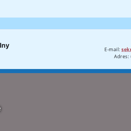
lny
E-mail:
sek
Adres: 
e