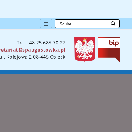
Szukaj
otwie
Tel. +48 25 685 70 27
retariat@spaugustowka.pl
ul. Kolejowa 2 08-445 Osieck