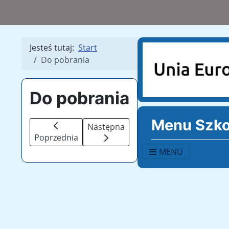
Jesteś tutaj:
Start
Do pobrania
Do pobrania
Menu Szko
Poprzednia strona: Do pobrania
Następna strona: O szkole
Następna
Poprzednia
MENU