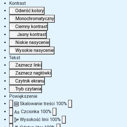
Kontrast
Odwróć kolory
Monochromatyczny
Ciemny kontrast
Jasny kontrast
Niskie nasycenie
Wysokie nasycenie
Tekst
Zaznacz linki
Zaznacz nagłówki
Czytnik ekranu
Tryb czytania
Powiększenie
Skalowanie treści
100
%
Czcionka
100
%
Aa
Wysokość linii
100
%